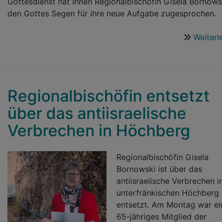
Gottesdienst hat ihnen Regionalbischöfin Gisela Bornows
den Gottes Segen für ihre neue Aufgabe zugesprochen.
Weiterl
Regionalbischöfin entsetzt
über das antiisraelische
Verbrechen in Höchberg
Regionalbischöfin Gisela
Bornowski ist über das
antiisraelische Verbrechen 
unterfränkischen Höchberg
entsetzt. Am Montag war ei
65-jähriges Mitglied der