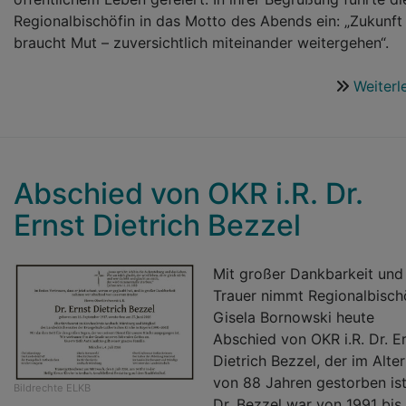
Regionalbischöfin in das Motto des Abends ein: „Zukunft
braucht Mut – zuversichtlich miteinander weitergehen“.
Weiterl
Abschied von OKR i.R. Dr.
Ernst Dietrich Bezzel
Mit großer Dankbarkeit und
Trauer nimmt Regionalbisch
Gisela Bornowski heute
Abschied von OKR i.R. Dr. E
Dietrich Bezzel, der im Alter
von 88 Jahren gestorben ist
Bildrechte
ELKB
Dr. Bezzel war von 1991 bis