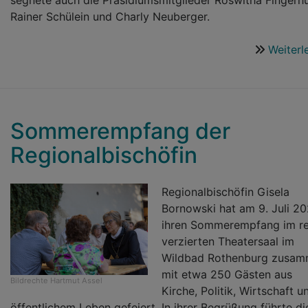
Rainer Schülein und Charly Neuberger.
Weiterl
Sommerempfang der
Regionalbischöfin
Regionalbischöfin Gisela
Bornowski hat am 9. Juli 2
ihren Sommerempfang im re
verzierten Theatersaal im
Wildbad Rothenburg zusa
mit etwa 250 Gästen aus
Bildrechte
Hartmut Assel
Kirche, Politik, Wirtschaft u
öffentlichem Leben gefeiert. In ihrer Begrüßung führte di