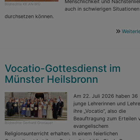
Menschlichkeit und Nächstenlie
Bildrechte
KK AN-WÜ
auch in schwierigen Situationen
durchsetzen können.
Weiterl
Vocatio-Gottesdienst im
Münster Heilsbronn
Am 22. Juli 2026 haben 36
junge Lehrerinnen und Lehre
ihre „Vocatio“, also die
Beauftragung zum Erteilen 
Bildrechte
Gerhard Gronauer
evangelischem
Religionsunterricht erhalten. In einem feierlichen