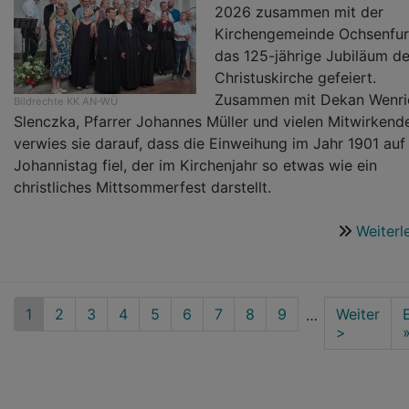
2026 zusammen mit der
Kirchengemeinde Ochsenfur
das 125-jährige Jubiläum de
Christuskirche gefeiert.
Zusammen mit Dekan Wenri
Bildrechte
KK AN-WÜ
Slenczka, Pfarrer Johannes Müller und vielen Mitwirkend
verwies sie darauf, dass die Einweihung im Jahr 1901 auf
Johannistag fiel, der im Kirchenjahr so etwas wie ein
christliches Mittsommerfest darstellt.
Weiterl
Seitennummerierung
Aktuelle
1
Seite
2
Seite
3
Seite
4
Seite
5
Seite
6
Seite
7
Seite
8
Seite
9
Nächste
Weiter
…
Seite
Seite
>