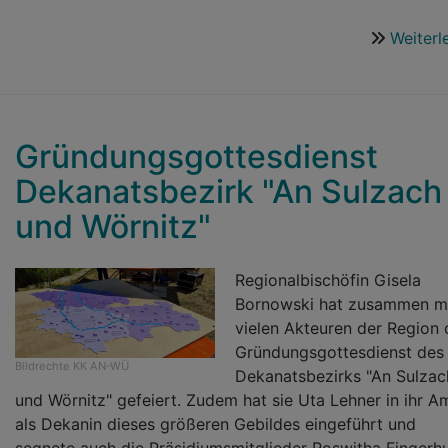
Weiterl
Gründungsgottesdienst
Dekanatsbezirk "An Sulzach
und Wörnitz"
Regionalbischöfin Gisela
Bornowski hat zusammen m
vielen Akteuren der Region
Gründungsgottesdienst des
Bildrechte
KK AN-WÜ
Dekanatsbezirks "An Sulzac
und Wörnitz" gefeiert. Zudem hat sie Uta Lehner in ihr A
als Dekanin dieses größeren Gebildes eingeführt und
segnete auch die Präsidiumsmitglieder Roswitha Fingerhu