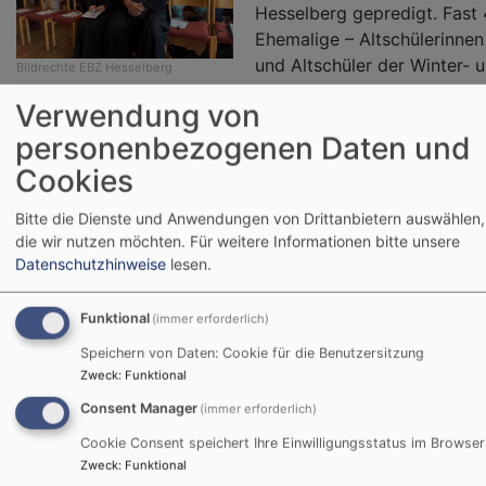
Hesselberg gepredigt. Fast
Ehemalige – Altschülerinnen
und Altschüler der Winter- 
Bildrechte
EBZ Hesselberg
Sommerkurse sowie ehemalige Fachschülerinnen
Verwendung von
(Dorfhelfer*innen und Familienpfleger*innen) waren bei
personenbezogenen Daten und
bestem Wetter am EBZ Hesselberg zu Gast. Dekan i.R.
Hermann Rummel und Simone Gries wirkten beim
Cookies
Festgottesdienst mit.
Bitte die Dienste und Anwendungen von Drittanbietern auswählen,
die wir nutzen möchten.
Für weitere Informationen bitte unsere
Weiterl
Datenschutzhinweise
lesen.
Funktional
(immer erforderlich)
Speichern von Daten: Cookie für die Benutzersitzung
20 Jahre Museum Kirche in
Zweck
:
Funktional
Franken
Consent Manager
(immer erforderlich)
Cookie Consent speichert Ihre Einwilligungsstatus im Browser
Zweck
:
Funktional
Regionalbischöfin Gisela