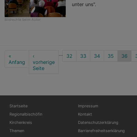
unter uns".
Bildrechte
beim Autor
Seitennummerierung
…
First
«
Vorherige
‹
Seite
32
Seite
33
Seite
34
Seite
35
Aktuel
36
page
Anfang
Seite
vorherige
Seite
Seite
Hauptnavigation
Fußbereichsmenü
Startseite
Impressum
Regionalbischöfin
Kontakt
Kirchenkreis
Datenschutzerklärung
Themen
Barrierefreiheitserklärung