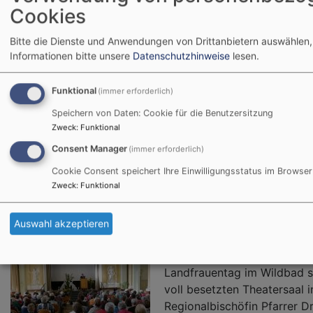
Cookies
850 Jahre Kirche in Neusitz
Bitte die Dienste und Anwendungen von Drittanbietern auswählen,
Informationen bitte unsere
Datenschutzhinweise
lesen.
Funktional
(immer erforderlich)
Speichern von Daten: Cookie für die Benutzersitzung
Zweck
:
Funktional
Consent Manager
(immer erforderlich)
Cookie Consent speichert Ihre Einwilligungsstatus im Browser
Landfrauentag m. Dekanats
Zweck
:
Funktional
Rothenburg
Auswahl akzeptieren
Beim Dekanatsfrauentag Ro
Landfrauentag im Wildbad st
voll besetzten Theatersaal 
Regionalbischöfin Pfarrer 