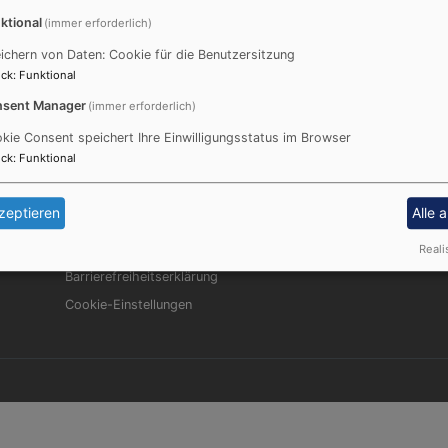
bischöfin Gisela Bornowski ordiniert.
ktional
(immer erforderlich)
ichern von Daten: Cookie für die Benutzersitzung
ck
:
Funktional
sent Manager
(immer erforderlich)
kie Consent speichert Ihre Einwilligungsstatus im Browser
ck
:
Funktional
Fußbereichsmenü
Be
Impressum
zeptieren
Alle 
Kontakt
Reali
Datenschutzerklärung
Barrierefreiheitserklärung
Cookie-Einstellungen