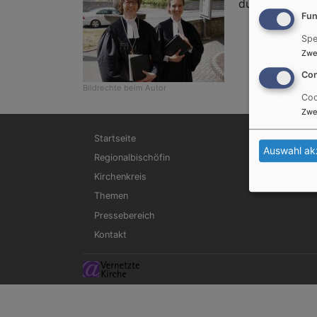
durch Regional
Fun
Spe
Zwe
Con
Bildrechte
beim Autor
Coo
Zwe
Hauptnavigation
Startseite
Auswahl ak
Regionalbischöfin
Kirchenkreis
Themen
Pressebereich
Kontakt