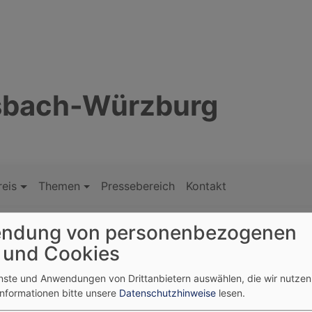
nsbach-Würzburg
reis
Themen
Pressebereich
Kontakt
ndung von personenbezogenen
 und Cookies
enste und Anwendungen von Drittanbietern auswählen, die wir nutze
Informationen bitte unsere
Datenschutzhinweise
lesen.
a-Victoria Blum wurde am 25.07.2015 in einem festlichen Got