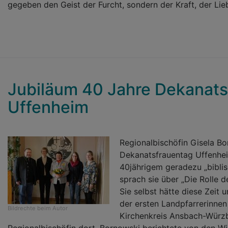
gegeben den Geist der Furcht, sondern der Kraft, der Lie
Jubiläum 40 Jahre Dekanats
Uffenheim
Regionalbischöfin Gisela Bo
Dekanatsfrauentag Uffenhe
40jährigem geradezu „biblis
sprach sie über „Die Rolle d
Sie selbst hätte diese Zeit u
der ersten Landpfarrerinnen
Bildrechte
beim Autor
Kirchenkreis Ansbach-Würzb
Regionalbischöfin dort. Bornowski berichtete von den W