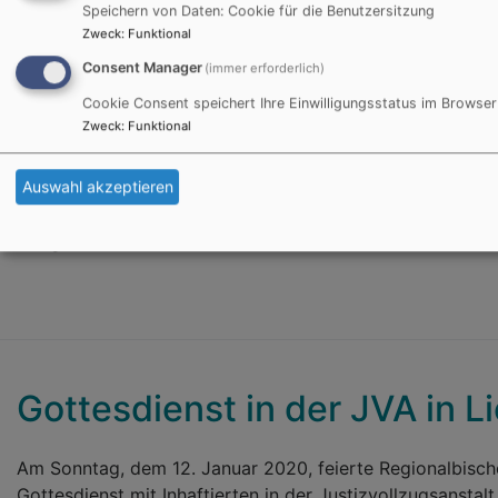
Speichern von Daten: Cookie für die Benutzersitzung
Zweck
:
Funktional
Am 26. Januar predigte Reg
Consent Manager
(immer erforderlich)
Gottesdienst zur Eröffnung 
Cookie Consent speichert Ihre Einwilligungsstatus im Browser
Schweinfurt. Dabei sprach s
Zweck
:
Funktional
in der Vesperkirche. „Alle 
Unterschiede zwischen den
Einladung, in der Kirche mit
Auswahl akzeptieren
zu begegnen, miteinander i
Bildrechte
beim Autor
der grenzenlosen Liebe und ein Zeichen der neuen Welt, 
Gottesdienst in der JVA in L
Am Sonntag, dem 12. Januar 2020, feierte Regionalbisch
Gottesdienst mit Inhaftierten in der Justizvollzugsanstal