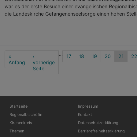
war es der erste Besuch einer evangelischen Regionalbisc
die Landeskirche Gefangenenseelsorge einen hohen Stel
Seitennummerierung
…
First
«
Vorherige
‹
Seite
17
Seite
18
Seite
19
Seite
20
Aktuelle
21
Se
2
page
Anfang
Seite
vorherige
Seite
Seite
Hauptnavigation
Fußbereichsmenü
Startseite
Impressum
Regionalbischöfin
Kontakt
Kirchenkreis
Datenschutzerklärung
Themen
Barrierefreiheitserklärung