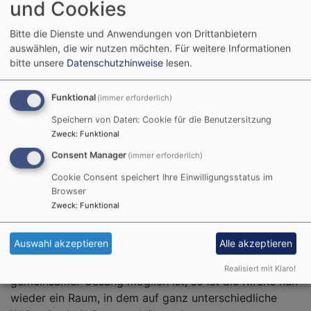
und Cookies
Startseite
Wiedereinweihung der St. Hieronymus-Kirche in
Wachenhofen
Bitte die Dienste und Anwendungen von Drittanbietern
auswählen, die wir nutzen möchten.
Für weitere Informationen
bitte unsere
Datenschutzhinweise
lesen.
Am 3. Advent wurde von
Funktional
(immer erforderlich)
Regionalbischöfin Gisela
Speichern von Daten: Cookie für die Benutzersitzung
Bornowski die St. Hieronymus-
Zweck
:
Funktional
Kirche in Wachenhofen im
Consent Manager
(immer erforderlich)
Dekanat Gunzenhausen wieder
Cookie Consent speichert Ihre Einwilligungsstatus im
eingeweiht. In ihrer Predigt
Browser
sprach sie davon, dass ein
Zweck
:
Funktional
solcher Festgottesdienst mitten
in der Zeit der Pandemie und
Bildrechte
beim Autor
Auswahl akzeptieren
Alle akzeptieren
den damit verbundenen nötigen Einschränkungen
schon etwas Besonderes sei. Auch wenn zurzeit kein
Realisiert mit Klaro!
gemeinsamer Gesang möglich ist, so ist die Kirche nun
wieder ein Raum, in dem auf ganz unterschiedliche