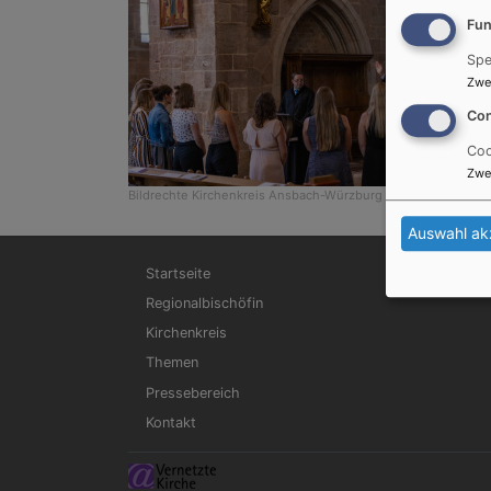
Fun
Spe
Zwe
Con
Coo
Zwe
Bildrechte
Kirchenkreis Ansbach-Würzburg
Auswahl ak
Hauptnavigation
Startseite
Regionalbischöfin
Kirchenkreis
Themen
Pressebereich
Kontakt