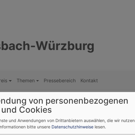
nsbach-Würzburg
reis
Themen
Pressebereich
Kontakt
ndung von personenbezogenen
 und Cookies
enste und Anwendungen von Drittanbietern auswählen, die wir nutze
Ende Juli 2022 wurden in Würzburg und Heilsbronn 83 r
Informationen bitte unsere
Datenschutzhinweise
lesen.
Lehramtsanwärterinnen und Lehramtsanwärter in einem V