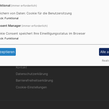
Gisela Bornowski für ihren kirchlichen Dienst in der chri
ktional
(immer erforderlich)
Ausbildungszeit unter Coronabedingungen war nicht leicht
ichern von Daten: Cookie für die Benutzersitzung
Menschen haben mit Zuversicht und Engagement diese Ze
ck
:
Funktional
sent Manager
(immer erforderlich)
kie Consent speichert Ihre Einwilligungsstatus im Browser
ck
:
Funktional
zeptieren
Alle 
Fußbereichsmenü
Be
Reali
Impressum
Kontakt
Datenschutzerklärung
Barrierefreiheitserklärung
Cookie-Einstellungen