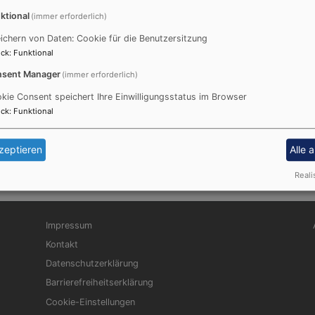
zu haben. Frederik Heid wird auch in Uffenheim eine halb
ktional
(immer erforderlich)
die Ordination als ein schönes Fest erlebt, das dem jung
ichern von Daten: Cookie für die Benutzersitzung
das bevorstehende Wirken.
ck
:
Funktional
sent Manager
(immer erforderlich)
kie Consent speichert Ihre Einwilligungsstatus im Browser
ck
:
Funktional
zeptieren
Alle 
Reali
Fußbereichsmenü
Be
Impressum
Kontakt
Datenschutzerklärung
Barrierefreiheitserklärung
Cookie-Einstellungen