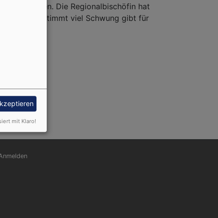
e Stelle haben. Die Regionalbischöfin hat
en Pfarrer bestimmt viel Schwung gibt für
akzeptieren
siert mit Klaro!
nutzermenü
Anmelden