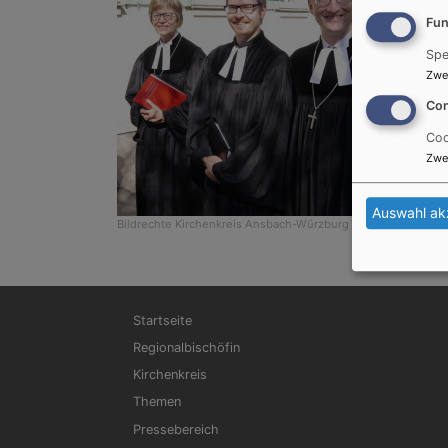
Fun
Spe
Zwe
Con
Coo
Zwe
Auswahl ak
Bildrechte
Kirchenkreis Ansbach-Würzburg
Hauptnavigation
Startseite
Regionalbischöfin
Kirchenkreis
Themen
Pressebereich