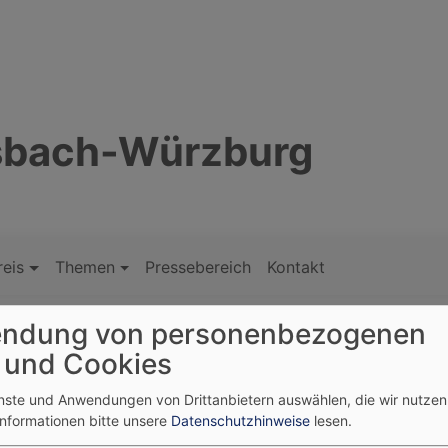
nsbach-Würzburg
reis
Themen
Pressebereich
Kontakt
ndung von personenbezogenen
 und Cookies
enste und Anwendungen von Drittanbietern auswählen, die wir nutze
Regionalbischöfin Gisela Bornowski hat Pfarrer Frederik H
Informationen bitte unsere
Datenschutzhinweise
lesen.
Vikariatsgemeinde. Die Gemeindeglieder freuen sich nach 