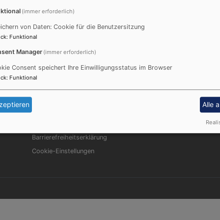
on fand am 11. Oktober 2015 in der Wunibaldskirche in Ursh
ktional
(immer erforderlich)
ichern von Daten: Cookie für die Benutzersitzung
ck
:
Funktional
sent Manager
(immer erforderlich)
kie Consent speichert Ihre Einwilligungsstatus im Browser
ck
:
Funktional
Fußbereichsmenü
Be
Impressum
zeptieren
Alle 
Kontakt
Reali
Datenschutzerklärung
Barrierefreiheitserklärung
Cookie-Einstellungen