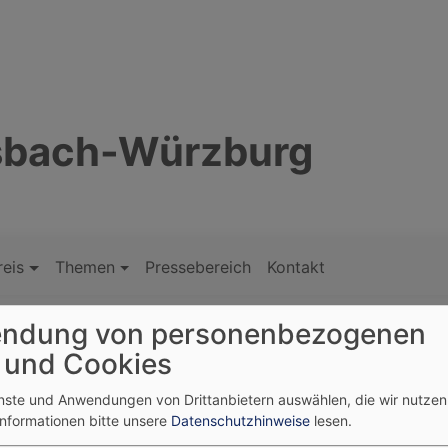
nsbach-Würzburg
reis
Themen
Pressebereich
Kontakt
ndung von personenbezogenen
 und Cookies
enste und Anwendungen von Drittanbietern auswählen, die wir nutze
Informationen bitte unsere
Datenschutzhinweise
lesen.
ber 2015 ist Pfarrer Christof Meißner für die drei Gemeind