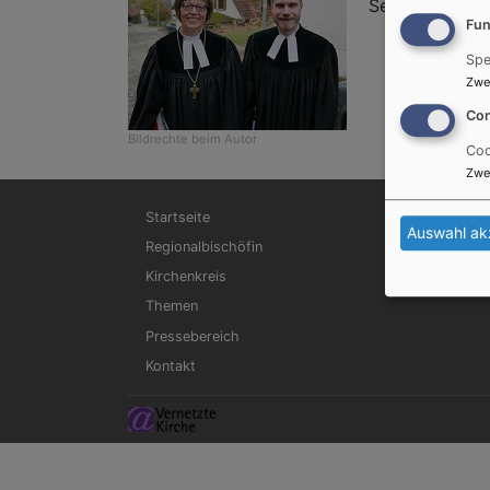
Seine Ordinati
Fun
Spe
Zwe
Con
Bildrechte
beim Autor
Coo
Zwe
Hauptnavigation
Startseite
Auswahl ak
Regionalbischöfin
Kirchenkreis
Themen
Pressebereich
Kontakt