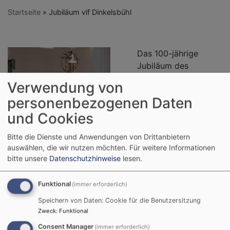
Startseite
Jubiläum vlf Dinkelsbühl
Das 100-jährige
Jubiläum des
"Verbandes für
Verwendung von
landwirtschaftliche
personenbezogenen Daten
Fachbildung,
und Cookies
Kreisverband
Dinkelsbühl" (vlf) und
Bildrechte
Kirchenkreis Ansbach-Würzburg
Bitte die Dienste und Anwendungen von Drittanbietern
die Land- und
auswählen, die wir nutzen möchten.
Für weitere Informationen
Hauswirtschaftsschule Dinkelsbühl hat mit einem
bitte unsere
Datenschutzhinweise
lesen.
Festgottesdienst mit Regionalbischöfin Gisela
Bornowski in der St. Paulskirche begonnen. Genauso
Funktional
(immer erforderlich)
wie die Kirchen ist auch die Landwirtschaft großen
Veränderungen unterworfen und steht unter
Speichern von Daten: Cookie für die Benutzersitzung
Zweck
:
Funktional
Rechtfertigungsdruck. Das Symbol des Brotes ist die
gemeinsame Verbindung von Landwirtschaft und
Consent Manager
(immer erforderlich)