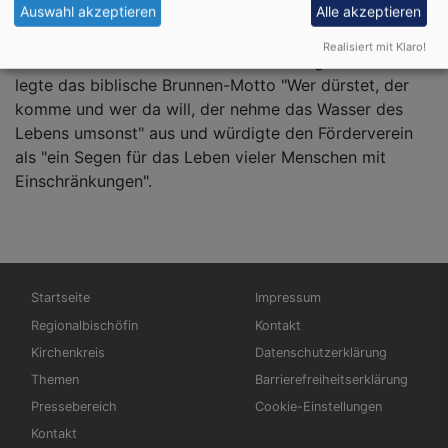
Auswahl akzeptieren
Alle akzeptieren
Landrat Dr. Jürgen Ludwig, weitere
Vorstandsmitglieder und zahlreiche Gäste ließen es
Realisiert mit Klaro!
sich nicht nehmen dabei zu sein. Die Regionalbischöfin
legte das biblische Brunnen-Motto "Wer dürstet, der
komme und wer da will, der nehme das Wasser des
Lebens umsonst" aus und würdigte den Förderverein
als "ein Segen für das Leben vieler Menschen mit
Einschränkungen".
Hauptnavigation
Fußbereichsmenü
Startseite
Impressum
Regionalbischöfin
Kontakt
Kirchenkreis
Datenschutzerklärung
Themen
Barrierefreiheitserklärung
Pressebereich
Cookie-Einstellungen
Kontakt