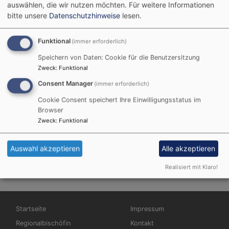
auswählen, die wir nutzen möchten.
Für weitere Informationen
Startseite
Einführung von Gisela Bornowski als
bitte unsere
Datenschutzhinweise
lesen.
Regionalbischöfin
Funktional
(immer erforderlich)
Speichern von Daten: Cookie für die Benutzersitzung
Zweck
:
Funktional
Mit einem festlichen
Gottesdienst ist Gisela
Consent Manager
(immer erforderlich)
Bornowski am Sonntag, 2.
Cookie Consent speichert Ihre Einwilligungsstatus im
März 2014 von
Browser
Landesbischof Dr.
Zweck
:
Funktional
Heinrich Bedford-Strohm
offiziell in ihr Amt als
Bildrechte
beim Autor
Auswahl akzeptieren
Alle akzeptieren
Ansbach-Würzburger Regionalbischöfin in der
Realisiert mit Klaro!
Würzburger St. Johanniskirche eingeführt worden.
Hauptnavigation
Fußbereichsmenü
Startseite
Impressum
Regionalbischöfin
Kontakt