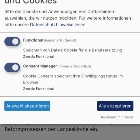
und Cookies
Startseite
Einführung von Dekanin Uta Lehner und Dekan
Bitte die Dienste und Anwendungen von Drittanbietern
Wigbert Lehner
auswählen, die wir nutzen möchten.
Für weitere Informationen
bitte unsere
Datenschutzhinweise
lesen.
Seit dem 01.01.2022 haben Pfarrerin Uta Lehner und
Funktional
(immer erforderlich)
Pfarrer Wigbert Lehner die Leitung des
Speichern von Daten: Cookie für die Benutzersitzung
Dekanatsbezirks Feuchtwangen übernommen. In einem
Zweck
:
Funktional
feierlichen Gottesdienst am 13.02.2022 wurden sie von
Consent Manager
(immer erforderlich)
Dekan Oliver Bruckmann in Stellvertretung der
erkrankten Regionalbischöfin Gisela Bornowski in ihr
Cookie Consent speichert Ihre Einwilligungsstatus im
Browser
Amt eingeführt. Das Ehepaar Lehner blickt auf
Zweck
:
Funktional
langjährige Diensterfahrungen im Dekanat
Feuchtwangen zurück und bringt Kontinuität
Auswahl akzeptieren
Alle akzeptieren
verbunden mit Innovation und Teamorientierung im
begonnenen Weg Feuchtwangen als
Realisiert mit Klaro!
Erprobungsdekanat zur Landesstellenplanung und den
Reformprozessen der Landeskirche ein.