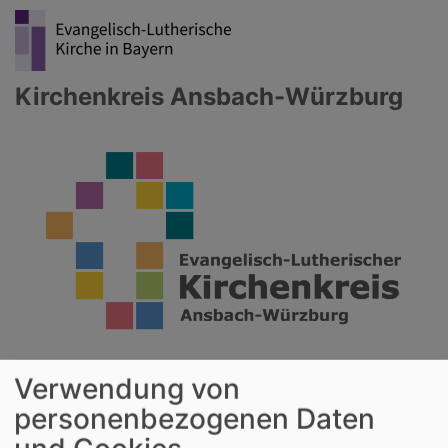
Direkt
zum
Inhalt
Kirchenkreis Ansbach-Würzburg
Verwendung von
Hauptnavigation
personenbezogenen Daten