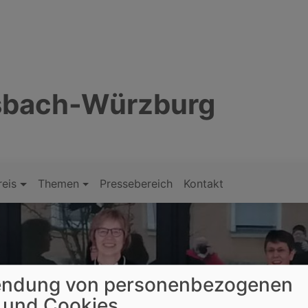
nsbach-Würzburg
reis
Themen
Pressebereich
Kontakt
ndung von personenbezogenen
 und Cookies