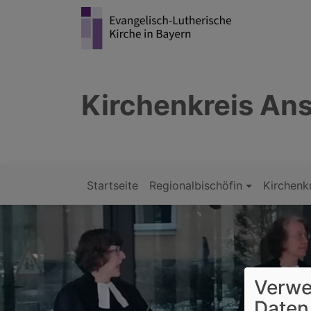
Direkt
zum
Inhalt
Kirchenkreis A
Startseite
Regionalbischöfin
Kirchenk
Hauptnavigation
Verwe
Daten