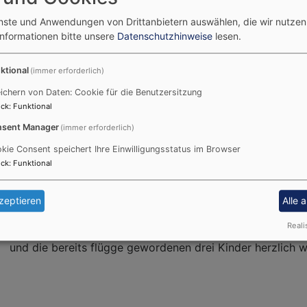
enste und Anwendungen von Drittanbietern auswählen, die wir nutze
Informationen bitte unsere
Datenschutzhinweise
lesen.
ktional
(immer erforderlich)
ichern von Daten: Cookie für die Benutzersitzung
d Neustadt - Herr Karl-Uwe Rasp
ck
:
Funktional
sent Manager
(immer erforderlich)
Am 09.01.22 führte Regionalbischöfin Gisela Bornowski 
kie Consent speichert Ihre Einwilligungsstatus im Browser
Dekanatsbezirkes Bad Neustadt und als Pfarrer der Kirc
ck
:
Funktional
Neues beginnen und auf das Wachsen der Arbeit zu vert
Kirchengemeinde und dem Dekanat Mut, getrost nach vor
zeptieren
Alle 
schon Dekan in Uffenheim und „ bringe schon bewährte Qu
Reali
Bornowski. Die Regionalbischöfin und viele weitere Gruß
und die bereits flügge gewordenen drei Kinder herzlich 