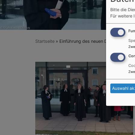
Bitte die Di
Für weitere 
Fun
Spe
Startseite
Einführung des neuen Dekans von Ba
Zwe
Con
Coo
Zwe
Auswahl ak