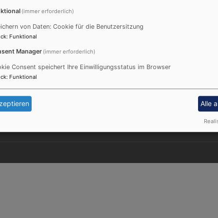
aben und machte deutlich, „dass ehrenamtliche Arbeit in u
ktional
(immer erforderlich)
ichern von Daten: Cookie für die Benutzersitzung
ck
:
Funktional
sent Manager
(immer erforderlich)
Fußbereichsmenü
Be
Impressum
kie Consent speichert Ihre Einwilligungsstatus im Browser
Kontakt
ck
:
Funktional
Datenschutzerklärung
Barrierefreiheitserklärung
zeptieren
Alle 
Cookie-Einstellungen
Reali