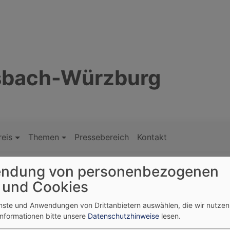
nsbach-Würzburg
reis
Themen
Pressebereich
Kontakt
ndung von personenbezogenen
 und Cookies
enste und Anwendungen von Drittanbietern auswählen, die wir nutze
Projekte aus unterschiedlichen Kirchengemeinden mit dem
Informationen bitte unsere
Datenschutzhinweise
lesen.
die Projekte „Sternschnuppen, die vom Himmel fallen“ und d