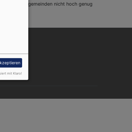
nseren Kirchengemeinden nicht hoch genug
nutzermenü
Anmelden
akzeptieren
siert mit Klaro!