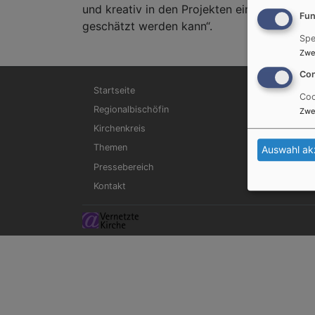
und kreativ in den Projekten eingebracht h
Fun
geschätzt werden kann“.
Spe
Zwe
Con
Hauptnavigation
Startseite
Coo
Regionalbischöfin
Zwe
Kirchenkreis
Themen
Auswahl ak
Pressebereich
Kontakt