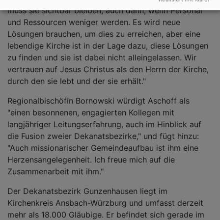
muss sie sichtbar bleiben, auch dann, wenn Personal
und Ressourcen weniger werden. Es wird neue
Lösungen brauchen, um dies zu erreichen, aber eine
lebendige Kirche ist in der Lage dazu, diese Lösungen
zu finden und sie ist dabei nicht alleingelassen. Wir
vertrauen auf Jesus Christus als den Herrn der Kirche,
durch den sie lebt und der sie erhält."
Regionalbischöfin Bornowski würdigt Aschoff als
"einen besonnenen, engagierten Kollegen mit
langjähriger Leitungserfahrung, auch im Hinblick auf
die Fusion zweier Dekanatsbezirke," und fügt hinzu:
"Auch missionarischer Gemeindeaufbau ist ihm eine
Herzensangelegenheit. Ich freue mich auf die
Zusammenarbeit mit ihm."
Der Dekanatsbezirk Gunzenhausen liegt im
Kirchenkreis Ansbach-Würzburg und umfasst derzeit
mehr als 18.000 Gläubige. Er befindet sich gerade im