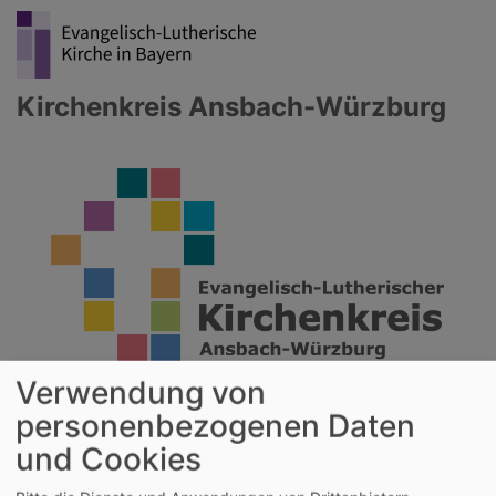
Direkt
zum
Inhalt
Kirchenkreis Ansbach-Würzburg
Verwendung von
personenbezogenen Daten
Hauptnavigation
und Cookies