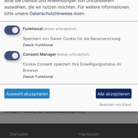
Bitte die Dienste und Anwendungen von Drittanbietern
auswählen, die wir nutzen möchten.
Für weitere Informationen
Startseite
75 Jahre Kreuzkirche in Schweinfurt
bitte unsere
Datenschutzhinweise
lesen.
Funktional
(immer erforderlich)
Am 25. Februar 1940
Speichern von Daten: Cookie für die Benutzersitzung
wurde in den Kriegsjahren
Zweck
:
Funktional
nach Abriss der alten
Consent Manager
(immer erforderlich)
Kirche die heutige
Cookie Consent speichert Ihre Einwilligungsstatus im
Kreuzkirche in
Browser
Schweinfurt eingeweiht.
Zweck
:
Funktional
Am 1. März 2015 feierte
Bildrechte
beim Autor
die Gemeinde mit Regionalbischöfin Gisela Bornowski
Auswahl akzeptieren
Alle akzeptieren
das 75jährige Jubiläum.
Neben dem Posaunenchor und
dem ökumenischen Chor wirkte auch der Kindergarten
Realisiert mit Klaro!
in dem festlichen Gottesdienst mit.
Hauptnavigation
Fußbereichsmenü
Startseite
Impressum