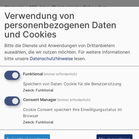
Startseite
125 Jahre Christuskirche Ochsenfurt
Verwendung von
personenbezogenen Daten
und Cookies
Regionalbischöfin Gisela 
Bornowski hat am 28. 
Bitte die Dienste und Anwendungen von Drittanbietern
Juni 2026 zusammen mit 
auswählen, die wir nutzen möchten.
Für weitere Informationen
der Kirchengemeinde 
bitte unsere
Datenschutzhinweise
lesen.
Ochsenfurt das 125-
jährige Jubiläum der 
Funktional
(immer erforderlich)
Christuskirche gefeiert. 
Bildrechte
KK AN-WÜ
Zusammen mit Dekan Wenrich Slenczka, Pfarrer 
Speichern von Daten: Cookie für die Benutzersitzung
Zweck
:
Funktional
Johannes Müller und vielen Mitwirkenden verwies sie 
darauf, dass die Einweihung im Jahr 1901 auf den 
Consent Manager
(immer erforderlich)
Johannistag fiel, der im Kirchenjahr so etwas wie ein 
Cookie Consent speichert Ihre Einwilligungsstatus im
christliches Mittsommerfest darstellt. 
Browser
In ihrer Predigt ging Bornowski auf Johannes den 
Zweck
:
Funktional
Täufer ein, nach dem dieser Tag benannt ist. So wie 
Johannes auf Jesus Christus hinwies, so ist ein 