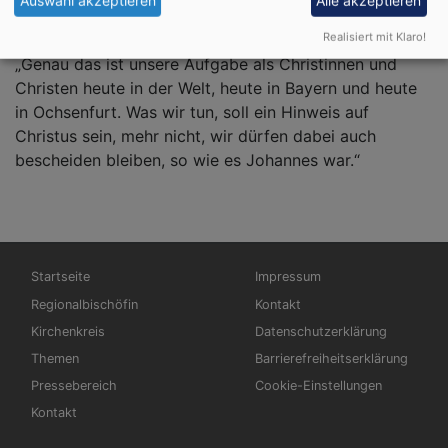
Auswahl akzeptieren
Alle akzeptieren
Gotteshaus namens Christuskirche mit aller ihrer 
Realisiert mit Klaro!
Architektur und Kunst ein Zeugnis für Jesus: 
„Genau das ist unsere Aufgabe als Christinnen und 
Christen heute in der Welt, heute in Bayern und heute 
in Ochsenfurt. Was wir tun, soll ein Hinweis auf 
Christus sein, mehr nicht, wir dürfen dabei auch 
bescheiden bleiben, so wie es Johannes war.“
Hauptnavigation
Fußbereichsmenü
Startseite
Impressum
Regionalbischöfin
Kontakt
Kirchenkreis
Datenschutzerklärung
Themen
Barrierefreiheitserklärung
Pressebereich
Cookie-Einstellungen
Kontakt
Benutzermenü